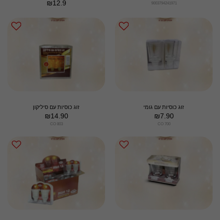
₪
12.9
9003794241971
זוג כוסיות עם גומי
זוג כוסיות עם סיליקון
₪
14.90
₪
7.90
CO 803
CO 700