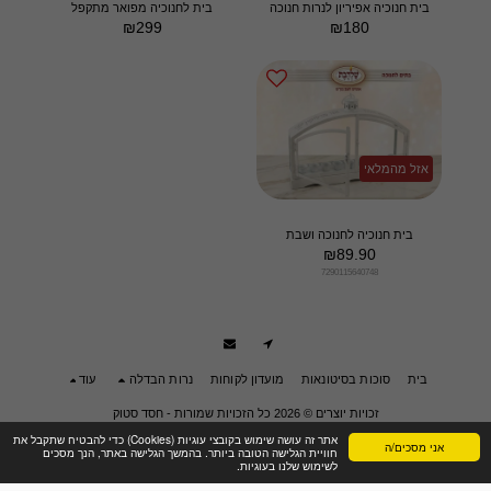
בית חנוכיה אפיריון לנרות חנוכה
בית לחנוכיה מפואר מתקפל
₪
299
₪
180
אזל מהמלאי
בית חנוכיה לחנוכה ושבת
₪
89.90
7290115640748
בית
סוכות בסיטונאות
מועדון לקוחות
נרות הבדלה
עוד
זכויות יוצרים © 2026 כל הזכויות שמורות -
חסד סטוק
תנאי שימוש
|
פרטיות
|
הצהרת נגישות
אתר זה עושה שימוש בקובצי עוגיות (Cookies) כדי להבטיח שתקבל את
אני מסכים/ה
חוויית הגלישה הטובה ביותר. בהמשך הגלישה באתר, הנך מסכים
לשימוש שלנו בעוגיות.