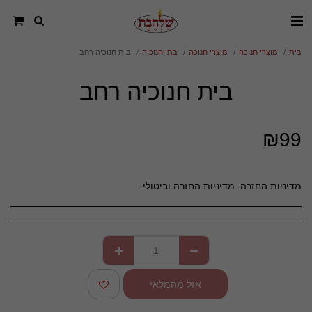
בית
מוצרי חנוכה
מוצרי חנוכה
בתי חנוכיה
בית חנוכיה רחב
בית חנוכיה רחב
₪
99
מדיניות החזרה:
מדיניות החזרה וביטולים – חסד סטוק **כללי** חסד סטוק מחויבים לשביעות רצונם של לקוחותינו ועושים את מירב המאמצים לספק מוצרים איכותיים ושירות מעולה. יחד עם זאת, במידה ואינך מרוצה מהרכישה, ניתן להחזיר או להחליף מוצרים בהתאם למדיניות זו. **ביטול עסקה לפני משלוח** - ניתן לבטל הזמנה כל עוד היא לא נשלחה, באמצעות פנייה לשירות הלקוחות דרך &quot;צור קשר&quot; באתר או במייל. - במקרה של ביטול טרם המשלוח, יוחזר הסכום המלא ששולם עבור ההזמנה, למעט עמלות סליקה, אם קיימות. **החזרת מוצרים לאחר קבלתם** - ניתן להחזיר מוצרים בתוך **14 יום** מיום קבלתם, בתנאי שהם באריזתם המקורית, שלמים, לא נעשה בהם שימוש ולא נפגעו. - החזרת המוצר תעשה על חשבון הלקוח, אלא אם מדובר בפגם בייצור או בטעות במשלוח מצדנו. **מוצרים שלא ניתן להחזיר** - מוצרים מתכלים (כגון מזון, צמחים, פרחים). - מוצרי היגיינה חד-פעמיים שנפתחו. - מוצרים בהזמנה אישית או בהתאמה מיוחדת ללקוח. **החזר כספי** - החזר יבוצע בתוך **14 ימי עסקים** מיום קבלת המוצר חזרה ובדיקתו. - ההחזר יינתן באותו אמצעי תשלום בו בוצעה העסקה, בניכוי **5% או 100 ש&quot;ח** (הנמוך מביניהם), בהתאם לחוק. - דמי משלוח לא יוחזרו. **החלפת מוצרים** - ניתן להחליף מוצרים תוך 14 יום מקבלתם, בהתאם לזמינות במלאי. - במקרה של החלפה, על הלקוח לשאת בעלויות המשלוח הנוספות. **יצירת קשר** לכל שאלה בנוגע להחזרה, ביטול או החלפה, ניתן לפנות לשירות הלקוחות שלנו דרך &quot;צור קשר&quot; באתר או במייל: chesedstock15@gmail.com
אזל מהמלאי