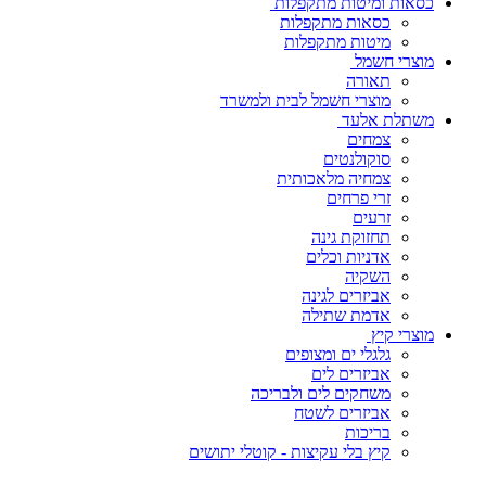
כסאות ומיטות מתקפלות
כסאות מתקפלות
מיטות מתקפלות
מוצרי חשמל
תאורה
מוצרי חשמל לבית ולמשרד
משתלת אלעד
צמחים
סוקולנטים
צמחיה מלאכותית
זרי פרחים
זרעים
תחזוקת גינה
אדניות וכלים
השקיה
אביזרים לגינה
אדמת שתילה
מוצרי קיץ
גלגלי ים ומצופים
אביזרים לים
משחקים לים ולבריכה
אביזרים לשטח
בריכות
קיץ בלי עקיצות - קוטלי יתושים