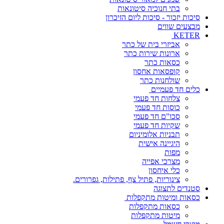
בתי חנוכיה סיטונאות
סיכות יזכור - סיכות ליום הזיכרון
מבצעים שווים
KETER
אביזרי בית של כתר
ארונות שירות כתר
כסאות כתר
קופסאות אחסון
שולחנות כתר
כלים חד פעמיים
צלחות חד פעמי
כוסות חד פעמי
סכו"ם חד פעמי
שקיות חד פעמי
תבניות אלומיניום
היגיינה אישית
מפות
מצרכי אפייה
כלי איחסון
צינוריות, פתיל צף, פתילות, גפרורים.
סטנדים לתצוגה
כסאות ומיטות מתקפלות
כסאות מתקפלות
מיטות מתקפלות