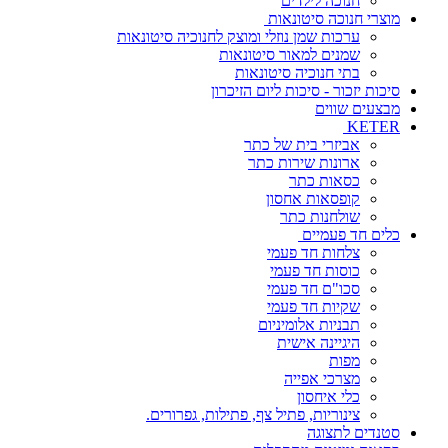
חנוכה לילדים
מוצרי חנוכה סיטונאות
ערכות שמן נוזלי ומוצק לחנוכיה סיטונאות
שמנים למאור סיטונאות
בתי חנוכיה סיטונאות
סיכות יזכור - סיכות ליום הזיכרון
מבצעים שווים
KETER
אביזרי בית של כתר
ארונות שירות כתר
כסאות כתר
קופסאות אחסון
שולחנות כתר
כלים חד פעמיים
צלחות חד פעמי
כוסות חד פעמי
סכו"ם חד פעמי
שקיות חד פעמי
תבניות אלומיניום
היגיינה אישית
מפות
מצרכי אפייה
כלי איחסון
צינוריות, פתיל צף, פתילות, גפרורים.
סטנדים לתצוגה