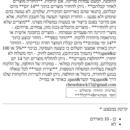
ההזמנה, למעט עמלות סליקה, אם קיימות. **החזרת מוצרים
לאחר קבלתם** - ניתן להחזיר מוצרים בתוך **14 יום** מיום
קבלתם, בתנאי שהם באריזתם המקורית, שלמים, לא נעשה בהם
שימוש ולא נפגעו. - החזרת המוצר תעשה על חשבון הלקוח, אלא
אם מדובר בפגם בייצור או בטעות במשלוח מצדנו. **מוצרים שלא
ניתן להחזיר** - מוצרים מתכלים (כגון מזון, צמחים, פרחים). -
מוצרי היגיינה חד-פעמיים שנפתחו. - מוצרים בהזמנה אישית או
בהתאמה מיוחדת ללקוח. **החזר כספי** - החזר יבוצע בתוך
**14 ימי עסקים** מיום קבלת המוצר חזרה ובדיקתו. - ההחזר
יינתן באותו אמצעי תשלום בו בוצעה העסקה, בניכוי **5% או 100
ש&quot;ח** (הנמוך מביניהם), בהתאם לחוק. - דמי משלוח לא
יוחזרו. **החלפת מוצרים** - ניתן להחליף מוצרים תוך 14 יום
מקבלתם, בהתאם לזמינות במלאי. - במקרה של החלפה, על הלקוח
לשאת בעלויות המשלוח הנוספות. **יצירת קשר** לכל שאלה
בנוגע להחזרה, ביטול או החלפה, ניתן לפנות לשירות הלקוחות שלנו
דרך &quot;צור קשר&quot; באתר או במייל:
chesedstock15@gmail.com
קרטון במבצע:
*
כן - 10 מארזים
לא