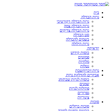
חסד סטוק
בית
נרות הבדלה
נרות הבדלה דקורטיבי
נרות הבדלה צמה
נרות הבדלה צדיקים
סט הבדלה
בשמים להבדלה
נרות הילולה
יודאיקה
כוסות קידוש
פמוטים
מלחיות
נטלות
נרות זיכרון/שבת
אביזרים להדלקת נרות
כוסות לנרות שבת/חג
שמנים
פתילות לנרות
גפרורים
צינוריות
סוכות
סוכות ברזלים
קרשים ודפנות לסוכה