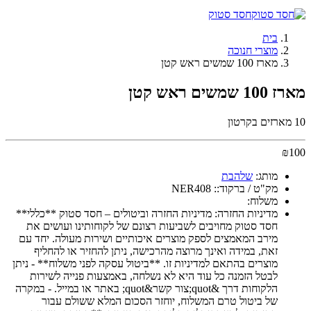
חסד סטוק
בית
מוצרי חנוכה
מארז 100 שמשים ראש קטן
מארז 100 שמשים ראש קטן
10 מארזים בקרטון
₪
100
מותג:
שלהבת
מק"ט / ברקוד::
NER408
משלוח:
מדיניות החזרה:
מדיניות החזרה וביטולים – חסד סטוק **כללי**
חסד סטוק מחויבים לשביעות רצונם של לקוחותינו ועושים את
מירב המאמצים לספק מוצרים איכותיים ושירות מעולה. יחד עם
זאת, במידה ואינך מרוצה מהרכישה, ניתן להחזיר או להחליף
מוצרים בהתאם למדיניות זו. **ביטול עסקה לפני משלוח** - ניתן
לבטל הזמנה כל עוד היא לא נשלחה, באמצעות פנייה לשירות
הלקוחות דרך &quot;צור קשר&quot; באתר או במייל. - במקרה
של ביטול טרם המשלוח, יוחזר הסכום המלא ששולם עבור