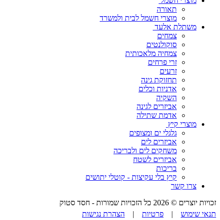
מוצרי חשמל
תאורה
מוצרי חשמל לבית ולמשרד
משתלת אלעד
צמחים
סוקולנטים
צמחיה מלאכותית
זרי פרחים
זרעים
תחזוקת גינה
אדניות וכלים
השקיה
אביזרים לגינה
אדמת שתילה
מוצרי קיץ
גלגלי ים ומצופים
אביזרים לים
משחקים לים ולבריכה
אביזרים לשטח
בריכות
קיץ בלי עקיצות - קוטלי יתושים
צרו קשר
זכויות יוצרים © 2026 כל הזכויות שמורות -
חסד סטוק
תנאי שימוש
|
פרטיות
|
הצהרת נגישות