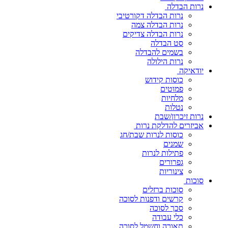
נרות הבדלה
נרות הבדלה דקורטיבי
נרות הבדלה צמה
נרות הבדלה צדיקים
סט הבדלה
בשמים להבדלה
נרות הילולה
יודאיקה
כוסות קידוש
פמוטים
מלחיות
נטלות
נרות זיכרון/שבת
אביזרים להדלקת נרות
כוסות לנרות שבת/חג
שמנים
פתילות לנרות
גפרורים
צינוריות
סוכות
סוכות ברזלים
קרשים ודפנות לסוכה
סכך לסוכה
כלי עבודה
תאורה וחשמל לסוכה