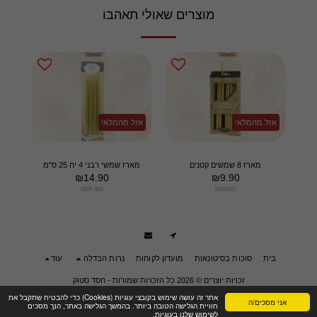
מוצרים שאולי תאהבו
אזל מהמלאי
אזל מהמלאי
מארז 8 שמשים קטנים
מארז שמשי רבני 4 יח 25 ס"מ
₪
14.90
₪
9.90
NER 403
NER420
בית
סוכות בסיטונאות
מועדון לקוחות
נרות הבדלה
עוד
זכויות יוצרים © 2026 כל הזכויות שמורות -
חסד סטוק
תנאי שימוש
|
פרטיות
|
הצהרת נגישות
אתר זה עושה שימוש בקובצי עוגיות (Cookies) כדי להבטיח שתקבל את
אני מסכים/ה
חוויית הגלישה הטובה ביותר. בהמשך הגלישה באתר, הנך מסכים
לשימוש שלנו בעוגיות.