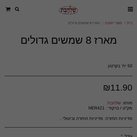
בית
מוצרי חנוכה
מארז 8 שמשים גדולים
מארז 8 שמשים גדולים
50 יח' בקרטון
₪
11.90
מותג:
שלהבת
מק"ט / ברקוד::
NER421
מדיניות החזרה:
מדיניות החזרה וביטולים – חסד סטוק **כללי** חסד סטוק מחויבים לשביעות רצונם של לקוחותינו ועושים את מירב המאמצים לספק מוצרים איכותיים ושירות מעולה. יחד עם זאת, במידה ואינך מרוצה מהרכישה, ניתן להחזיר או להחליף מוצרים בהתאם למדיניות זו. **ביטול עסקה לפני משלוח** - ניתן לבטל הזמנה כל עוד היא לא נשלחה, באמצעות פנייה לשירות הלקוחות דרך &quot;צור קשר&quot; באתר או במייל. - במקרה של ביטול טרם המשלוח, יוחזר הסכום המלא ששולם עבור ההזמנה, למעט עמלות סליקה, אם קיימות. **החזרת מוצרים לאחר קבלתם** - ניתן להחזיר מוצרים בתוך **14 יום** מיום קבלתם, בתנאי שהם באריזתם המקורית, שלמים, לא נעשה בהם שימוש ולא נפגעו. - החזרת המוצר תעשה על חשבון הלקוח, אלא אם מדובר בפגם בייצור או בטעות במשלוח מצדנו. **מוצרים שלא ניתן להחזיר** - מוצרים מתכלים (כגון מזון, צמחים, פרחים). - מוצרי היגיינה חד-פעמיים שנפתחו. - מוצרים בהזמנה אישית או בהתאמה מיוחדת ללקוח. **החזר כספי** - החזר יבוצע בתוך **14 ימי עסקים** מיום קבלת המוצר חזרה ובדיקתו. - ההחזר יינתן באותו אמצעי תשלום בו בוצעה העסקה, בניכוי **5% או 100 ש&quot;ח** (הנמוך מביניהם), בהתאם לחוק. - דמי משלוח לא יוחזרו. **החלפת מוצרים** - ניתן להחליף מוצרים תוך 14 יום מקבלתם, בהתאם לזמינות במלאי. - במקרה של החלפה, על הלקוח לשאת בעלויות המשלוח הנוספות. **יצירת קשר** לכל שאלה בנוגע להחזרה, ביטול או החלפה, ניתן לפנות לשירות הלקוחות שלנו דרך &quot;צור קשר&quot; באתר או במייל: chesedstock15@gmail.com
גודל:
*