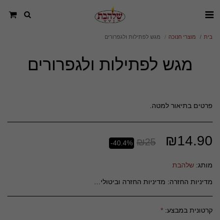
בית
מוצרי חנוכה
מגש לפתילות ולגפרורים
מגש לפתילות ולגפרורים
פרטים בתיאור למטה.
₪
14.90
₪
25
-40.4%
מותג:
שלהבת
מדיניות החזרה:
מדיניות החזרה וביטולים – חסד סטוק **כללי** חסד סטוק מחויבים לשביעות רצונם של לקוחותינו ועושים את מירב המאמצים לספק מוצרים איכותיים ושירות מעולה. יחד עם זאת, במידה ואינך מרוצה מהרכישה, ניתן להחזיר או להחליף מוצרים בהתאם למדיניות זו. **ביטול עסקה לפני משלוח** - ניתן לבטל הזמנה כל עוד היא לא נשלחה, באמצעות פנייה לשירות הלקוחות דרך &quot;צור קשר&quot; באתר או במייל. - במקרה של ביטול טרם המשלוח, יוחזר הסכום המלא ששולם עבור ההזמנה, למעט עמלות סליקה, אם קיימות. **החזרת מוצרים לאחר קבלתם** - ניתן להחזיר מוצרים בתוך **14 יום** מיום קבלתם, בתנאי שהם באריזתם המקורית, שלמים, לא נעשה בהם שימוש ולא נפגעו. - החזרת המוצר תעשה על חשבון הלקוח, אלא אם מדובר בפגם בייצור או בטעות במשלוח מצדנו. **מוצרים שלא ניתן להחזיר** - מוצרים מתכלים (כגון מזון, צמחים, פרחים). - מוצרי היגיינה חד-פעמיים שנפתחו. - מוצרים בהזמנה אישית או בהתאמה מיוחדת ללקוח. **החזר כספי** - החזר יבוצע בתוך **14 ימי עסקים** מיום קבלת המוצר חזרה ובדיקתו. - ההחזר יינתן באותו אמצעי תשלום בו בוצעה העסקה, בניכוי **5% או 100 ש&quot;ח** (הנמוך מביניהם), בהתאם לחוק. - דמי משלוח לא יוחזרו. **החלפת מוצרים** - ניתן להחליף מוצרים תוך 14 יום מקבלתם, בהתאם לזמינות במלאי. - במקרה של החלפה, על הלקוח לשאת בעלויות המשלוח הנוספות. **יצירת קשר** לכל שאלה בנוגע להחזרה, ביטול או החלפה, ניתן לפנות לשירות הלקוחות שלנו דרך &quot;צור קשר&quot; באתר או במייל: chesedstock15@gmail.com
קרטונית במבצע:
*