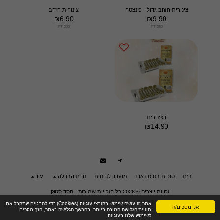
צינורית הזהב גדול - פינצטה
צינורית הזהב
₪
6.90
₪
9.90
PT 203
PT 260
הצינורית
₪
14.90
בית
סוכות בסיטונאות
מועדון לקוחות
נרות הבדלה
עוד
זכויות יוצרים © 2026 כל הזכויות שמורות -
חסד סטוק
תנאי שימוש
|
פרטיות
|
הצהרת נגישות
אתר זה עושה שימוש בקובצי עוגיות (Cookies) כדי להבטיח שתקבל את
אני מסכים/ה
חוויית הגלישה הטובה ביותר. בהמשך הגלישה באתר, הנך מסכים
לשימוש שלנו בעוגיות.