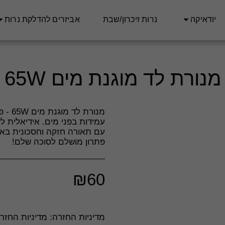
יודאיקה
נרות זיכרון/שבת
אביזרים להדלקת נרות
מנורת לד מוגנת מים 65W
מנורת
עמידות בפני מים. אידיאלית ל
פתרון מושלם לסוכה שלם!
₪
60
מדיניות החזרה:
מדיניות החזרה וביטולים – חסד סטוק **כללי** חסד סטוק מחויבים לשביעות רצונם של לקוחותינו ועושים את מירב המאמצים לספק מוצרים איכותיים ושירות מעולה. יחד עם זאת, במידה ואינך מרוצה מהרכישה, ניתן להחזיר או להחליף מוצרים בהתאם למדיניות זו. **ביטול עסקה לפני משלוח** - ניתן לבטל הזמנה כל עוד היא לא נשלחה, באמצעות פנייה לשירות הלקוחות דרך &quot;צור קשר&quot; באתר או במייל. - במקרה של ביטול טרם המשלוח, יוחזר הסכום המלא ששולם עבור ההזמנה, למעט עמלות סליקה, אם קיימות. **החזרת מוצרים לאחר קבלתם** - ניתן להחזיר מוצרים בתוך **14 יום** מיום קבלתם, בתנאי שהם באריזתם המקורית, שלמים, לא נעשה בהם שימוש ולא נפגעו. - החזרת המוצר תעשה על חשבון ה