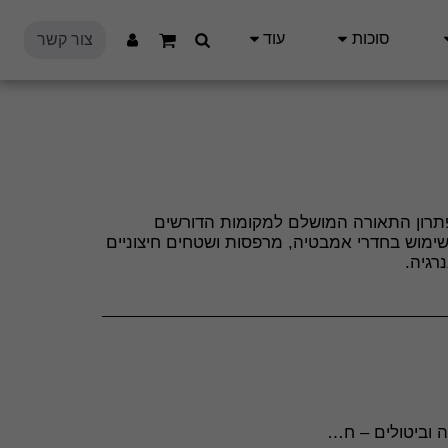
סוכות
עוד
צור קשר
 לד מוגנת מים 65W - פתרון התאורה המושלם למקומות הדורשים
שימוש בחדרי אמבטיה, מרפסות ושטחים חיצוניים
לקוח, אלא אם מדובר בפגם בייצור או בטעות במשלוח מצדנו. **מוצרים שלא ניתן להחזיר** - מוצרים מתכלים (כגון מזון, צמחים, פרחים). - מוצרי היגיינה חד-פעמיים שנפתחו. - מוצרים בהזמנה אישית או בהתאמה מיוחדת ללקוח. **החזר כספי** - החזר יבוצע בתוך **14 ימי עסקים** מיום קבלת המוצר חזרה ובדיקתו. - ההחזר יינתן באותו אמצעי תשלום בו בוצעה העסקה, בניכוי **5% או 100 ש&quot;ח** (הנמוך מביניהם), בהתאם לחוק. - דמי משלוח לא יוחזרו. **החלפת מוצרים** - ניתן להחליף מוצרים תוך 14 יום מקבלתם, בהתאם לזמינות במלאי. - במקרה של החלפה, על הלקוח לשאת בעלויות המשלוח הנוספות. **יצירת קשר** לכל שאלה בנוגע להחזרה, ביטול או החלפה, ניתן לפנות לשירות הלקוחות שלנו דרך &quot;צור קשר&quot; באתר או במייל: chesedstock15@gmail.com