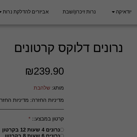
יודאיקה
נרות זיכרון/שבת
אביזרים להדלקת נרות
נרונים דלוקס קרטונים
₪
239.90
מותג:
שלהבת
מדיניות החזרה:
מדיניות החזרה וביטולים – חסד סטוק **כללי** חסד סטוק מחויבים לשביעות רצונם של לקוחותינו ועושים את מירב המאמצים לספק מוצרים איכותיים ושירות מעולה. יחד עם זאת, במידה ואינך מרוצה מהרכישה, ניתן להחזיר או להחליף מוצרים בהתאם למדיניות זו. **ביטול עסקה לפני משלוח** - ניתן לבטל הזמנה כל עוד היא לא נשלחה, באמצעות פנייה לשירות הלקוחות דרך &quot;צור קשר&quot; באתר או במייל. - במקרה של ביטול טרם המשלוח, יוחזר הסכום המלא ששולם עבור ההזמנה, למעט עמלות סליקה, אם קיימות. **החזרת מוצרים לאחר קבלתם** - ניתן להחזיר מוצרים בתוך **14 יום** מיום קבלתם, בתנאי שהם באריזתם המקורית, שלמים, לא נעשה בהם שימוש ולא נפגעו. - החזרת המוצר תעשה על חשבון ה
קרטון במבצע::
*
נרונים 4 שעות 12 בקרטון
נרונים 6 שעות 8 בקרטון