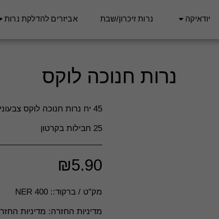
יודאיקה
נרות זיכרון/שבת
אביזרים להדלקת נרות
נרות חנוכה לוקס
25 חבילות בקרטון
₪
5.90
מק"ט / ברקוד::
NER 400
מדיניות החזרה:
מדיניות החזרה וביטולים – חסד סטוק **כללי** חסד סטוק מחויבים לשביעות רצונם של לקוחותינו ועושים את מירב המאמצים לספק מוצרים איכותיים ושירות מעולה. יחד עם זאת, במידה ואינך מרוצה מהרכישה, ניתן להחזיר או להחליף מוצרים בהתאם למדיניות זו. **ביטול עסקה לפני משלוח** - ניתן לבטל הזמנה כל עוד היא לא נשלחה, באמצעות פנייה לשירות הלקוחות דרך &quot;צור קשר&quot; באתר או במייל. - במקרה של ביטול טרם המשלוח, יוחזר הסכום המלא ששולם עבור ההזמנה, למעט עמלות סליקה, אם קיימות. **החזרת מוצרים לאחר קבלתם** - ניתן להחזיר מוצרים בתוך **14 יום** מיום קבלתם, בתנאי שהם באריזתם המקורית, שלמים, לא נעשה בהם שימוש ולא נפגעו. - החזרת המוצר תעשה על חשבון ה