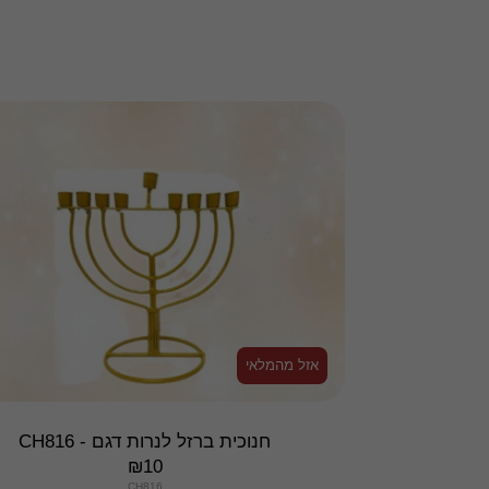
אזל מהמלאי
חנוכית ברזל לנרות דגם - CH816
₪
10
CH816