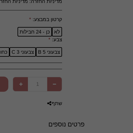
מדיניות החזרה:
מדיניות החזרה וביטולים – חסד סטוק **כללי** חסד סטוק מחויבים לשביעות רצונם של לקוחותינו ועושים את מירב המאמצים לספק מוצרים איכותיים ושירות מעולה. יחד עם זאת, במידה ואינך מרוצה מהרכישה, ניתן להחזיר או להחליף מוצרים בהתאם למדיניות זו. **ביטול עסקה לפני משלוח** - ניתן לבטל הזמנה כל עוד היא לא נשלחה, באמצעות פנייה לשירות הלקוחות דרך &quot;צור קשר&quot; באתר או במייל. - במקרה של ביטול טרם המשלוח, יוחזר הסכום המלא ששולם עבור ההזמנה, למעט עמלות סליקה, אם קיימות. **החזרת מוצרים לאחר קבלתם** - ניתן להחזיר מוצרים בתוך **14 יום** מיום קבלתם, בתנאי שהם באריזתם המקורית, שלמים, לא נעשה בהם שימוש ולא נפגעו. - החזרת המוצר תעשה על חשבון ה
קרטון במבצע:
*
לא
כן - 24 חבילות
צבע:
*
צבעוני B 5
צבעוני C 3
כחול
שתף
פרטים נוספים