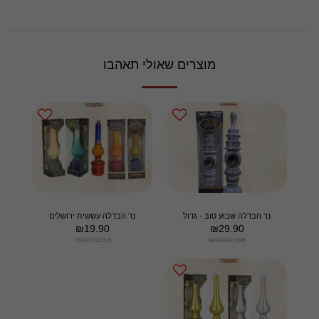
מוצרים שאולי תאהבו
נר הבדלה שבוע טוב - גדול
נר הבדלה עששית ירושלים
₪
19.90
₪
29.90
7290117012116
9843022871606