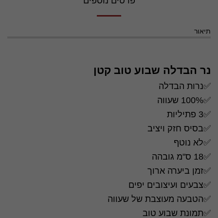
פרטים נוספים
תיאור
נר הבדלה שבוע טוב קטן
✅נרות הבדלה
✅100% שעווה
✅3 פתיליות
✅בסיס חזק ויציב
✅לא נוטף
✅18 ס"מ גובהה
✅זמן ביערה ארוך
✅צבעים ועיצובים יפים
✅הטבעה מעוצבת של שעווה
✅תמונת שבוע טוב