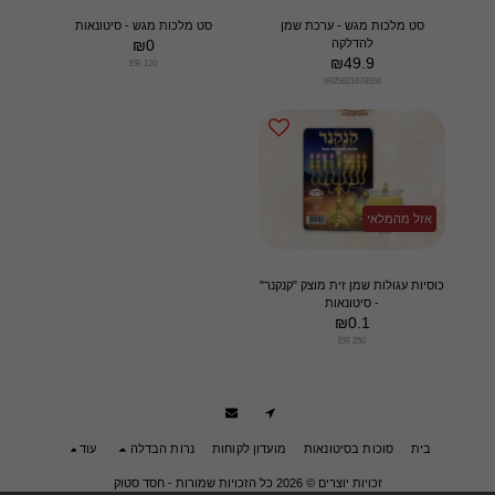
סט מלכות מגש - ערכת שמן
סט מלכות מגש - סיטונאות
להדלקה
0
₪
₪
49.9
ER 120
6925621678556
אזל מהמלאי
כוסיות עגולות שמן זית מוצק "קנקנר"
- סיטונאות
₪
0.1
ER 250
בית
סוכות בסיטונאות
מועדון לקוחות
נרות הבדלה
עוד
זכויות יוצרים © 2026 כל הזכויות שמורות -
חסד סטוק