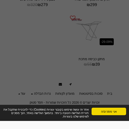
₪
320
₪
279
₪
299
-29.09%
מתקן כביסה מתכת
₪
55
₪
39
בית
סוכות בסיטונאות
מועדון לקוחות
נרות הבדלה
עוד
זכויות יוצרים © 2026 כל הזכויות שמורות -
חסד סטוק
תנאי שימוש
|
פרטיות
|
הצהרת נגישות
אתר זה עושה שימוש בקובצי עוגיות (Cookies) כדי להבטיח שתקבל את
אני מסכים/ה
חוויית הגלישה הטובה ביותר. בהמשך הגלישה באתר, הנך מסכים
לשימוש שלנו בעוגיות.