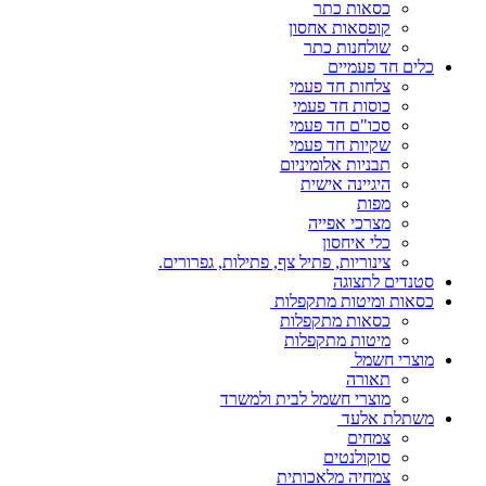
כסאות כתר
קופסאות אחסון
שולחנות כתר
כלים חד פעמיים
צלחות חד פעמי
כוסות חד פעמי
סכו"ם חד פעמי
שקיות חד פעמי
תבניות אלומיניום
היגיינה אישית
מפות
מצרכי אפייה
כלי איחסון
צינוריות, פתיל צף, פתילות, גפרורים.
סטנדים לתצוגה
כסאות ומיטות מתקפלות
כסאות מתקפלות
מיטות מתקפלות
מוצרי חשמל
תאורה
מוצרי חשמל לבית ולמשרד
משתלת אלעד
צמחים
סוקולנטים
צמחיה מלאכותית