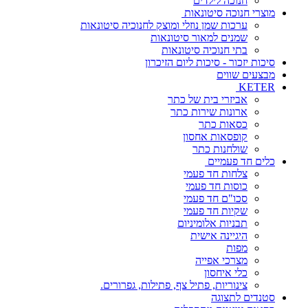
חנוכה לילדים
מוצרי חנוכה סיטונאות
ערכות שמן נוזלי ומוצק לחנוכיה סיטונאות
שמנים למאור סיטונאות
בתי חנוכיה סיטונאות
סיכות יזכור - סיכות ליום הזיכרון
מבצעים שווים
KETER
אביזרי בית של כתר
ארונות שירות כתר
כסאות כתר
קופסאות אחסון
שולחנות כתר
כלים חד פעמיים
צלחות חד פעמי
כוסות חד פעמי
סכו"ם חד פעמי
שקיות חד פעמי
תבניות אלומיניום
היגיינה אישית
מפות
מצרכי אפייה
כלי איחסון
צינוריות, פתיל צף, פתילות, גפרורים.
סטנדים לתצוגה