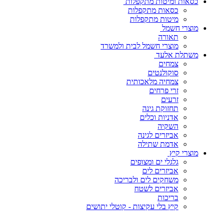
כסאות ומיטות מתקפלות
כסאות מתקפלות
מיטות מתקפלות
מוצרי חשמל
תאורה
מוצרי חשמל לבית ולמשרד
משתלת אלעד
צמחים
סוקולנטים
צמחיה מלאכותית
זרי פרחים
זרעים
תחזוקת גינה
אדניות וכלים
השקיה
אביזרים לגינה
אדמת שתילה
מוצרי קיץ
גלגלי ים ומצופים
אביזרים לים
משחקים לים ולבריכה
אביזרים לשטח
בריכות
קיץ בלי עקיצות - קוטלי יתושים