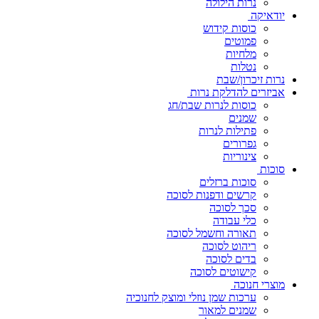
נרות הילולה
יודאיקה
כוסות קידוש
פמוטים
מלחיות
נטלות
נרות זיכרון/שבת
אביזרים להדלקת נרות
כוסות לנרות שבת/חג
שמנים
פתילות לנרות
גפרורים
צינוריות
סוכות
סוכות ברזלים
קרשים ודפנות לסוכה
סכך לסוכה
כלי עבודה
תאורה וחשמל לסוכה
ריהוט לסוכה
בדים לסוכה
קישוטים לסוכה
מוצרי חנוכה
ערכות שמן נוזלי ומוצק לחנוכיה
שמנים למאור