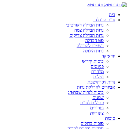
חסד סטוק
בית
נרות הבדלה
נרות הבדלה דקורטיבי
נרות הבדלה צמה
נרות הבדלה צדיקים
סט הבדלה
בשמים להבדלה
נרות הילולה
יודאיקה
כוסות קידוש
פמוטים
מלחיות
נטלות
נרות זיכרון/שבת
אביזרים להדלקת נרות
כוסות לנרות שבת/חג
שמנים
פתילות לנרות
גפרורים
צינוריות
סוכות
סוכות ברזלים
קרשים ודפנות לסוכה