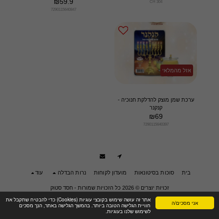
₪
59.9
CH 304
7290115640847
אזל מהמלאי
ערכת שמן מוצק להדלקת חנוכיה -
קנקנר
₪
69
7290115640397
בית
סוכות בסיטונאות
מועדון לקוחות
נרות הבדלה
עוד
זכויות יוצרים © 2026 כל הזכויות שמורות -
חסד סטוק
תנאי שימוש
|
פרטיות
|
הצהרת נגישות
אתר זה עושה שימוש בקובצי עוגיות (Cookies) כדי להבטיח שתקבל את
אני מסכים/ה
חוויית הגלישה הטובה ביותר. בהמשך הגלישה באתר, הנך מסכים
לשימוש שלנו בעוגיות.