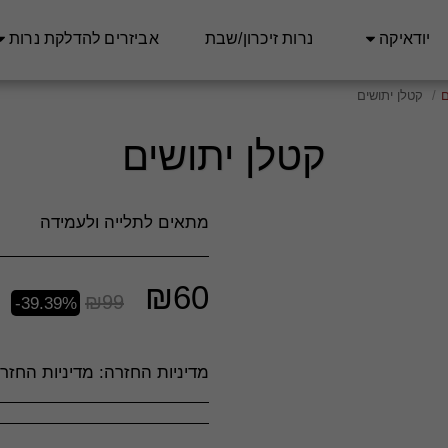
יודאיקה
נרות זיכרון/שבת
אביזרים להדלקת נרות
ם
קטלן יתושים
קטלן יתושים
מתאים לתלייה ולעמידה
₪
60
₪
99
-39.39%
מדיניות החזרה:
מדיניות החזרה וביטולים – חסד סטוק **כללי** חסד סטוק מחויבים לשביעות רצונם של לקוחותינו ועושים את מירב המאמצים לספק מוצרים איכותיים ושירות מעולה. יחד עם זאת, במידה ואינך מרוצה מהרכישה, ניתן להחזיר או להחליף מוצרים בהתאם למדיניות זו. **ביטול עסקה לפני משלוח** - ניתן לבטל הזמנה כל עוד היא לא נשלחה, באמצעות פנייה לשירות הלקוחות דרך &quot;צור קשר&quot; באתר או במייל. - במקרה של ביטול טרם המשלוח, יוחזר הסכום המלא ששולם עבור ההזמנה, למעט עמלות סליקה, אם קיימות. **החזרת מוצרים לאחר קבלתם** - ניתן להחזיר מוצרים בתוך **14 יום** מיום קבלתם, בתנאי שהם באריזתם המקורית, שלמים, לא נעשה בהם שימוש ולא נפגעו. - החזרת המוצר תעשה על חשבון ה