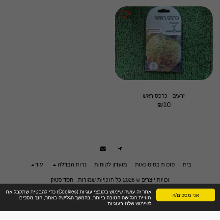
זרעים - כרפס ראש
₪
10
בית
סוכות בסיטונאות
מועדון לקוחות
נרות הבדלה
עוד
זכויות יוצרים © 2026 כל הזכויות שמורות -
חסד סטוק
תנאי שימוש
|
פרטיות
|
הצהרת נגישות
אתר זה עושה שימוש בקובצי עוגיות (Cookies) כדי להבטיח שתקבל את
אני מסכים/ה
חוויית הגלישה הטובה ביותר. בהמשך הגלישה באתר, הנך מסכים
לשימוש שלנו בעוגיות.